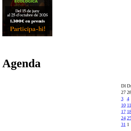
Agenda
Dl
D
27
2
3
4
10
1
17
1
24
2
31
1