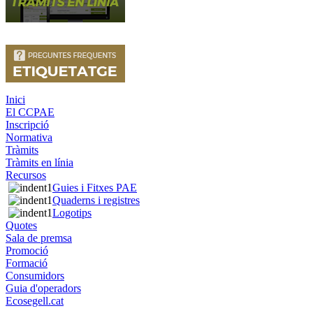
Inici
El CCPAE
Inscripció
Normativa
Tràmits
Tràmits en línia
Recursos
Guies i Fitxes PAE
Quaderns i registres
Logotips
Quotes
Sala de premsa
Promoció
Formació
Consumidors
Guia d'operadors
Ecosegell.cat