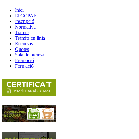
Inici
El CCPAE
Inscripció
Normativa
Tràmits
Tràmits en línia
Recursos
Quotes
Sala de premsa
Promoció
Formació