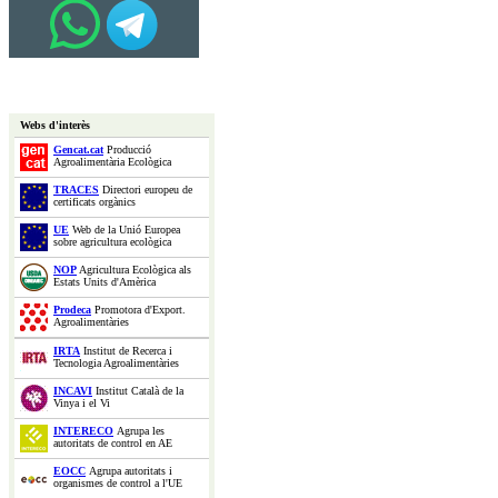
Webs d'interès
Gencat.cat
Producció
Agroalimentària Ecològica
TRACES
Directori europeu de
certificats orgànics
UE
Web de la Unió Europea
sobre agricultura ecològica
NOP
Agricultura Ecològica als
Estats Units d'Amèrica
Prodeca
Promotora d'Export.
Agroalimentàries
IRTA
Institut de Recerca i
Tecnologia Agroalimentàries
INCAVI
Institut Català de la
Vinya i el Vi
INTERECO
Agrupa les
autoritats de control en AE
EOCC
Agrupa autoritats i
organismes de control a l'UE